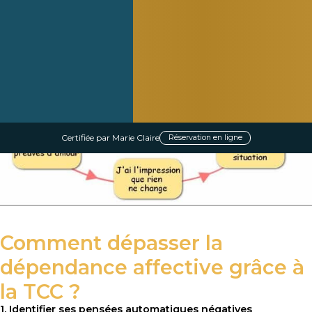
peut entraîner conflits, jalousie et insécurité, empêchant ainsi
l’épanouissement harmonieux de la relation.
Certifiée par Marie Claire
Réservation en ligne
Comment dépasser la
dépendance affective grâce à
la TCC ?
1. Identifier ses pensées automatiques négatives