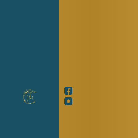
blessures passées, n’est pas une fatalité. Il peut
être compris et transformé grâce à un
accompagnement thérapeutique adapté.
Les signes de la dépendance affective chez l’adulte
– Peur excessive d’être rejeté ou abandonné
– Difficulté à s’affirmer et à poser ses limites
– Tendance à s’oublier pour plaire à l’autre
– Pensées automatiques négatives concernant sa propre
valeur
– Mal-être en cas d’éloignement ou d’absence du partenaire